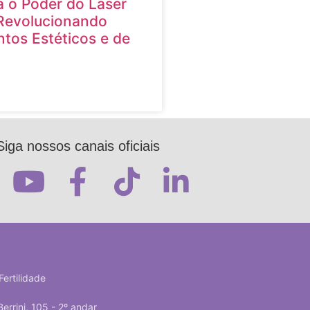
 o Poder do Laser
Revolucionando
tos Estéticos e de
Siga nossos canais oficiais
Fertilidade
Berrini, 105 - 2º andar