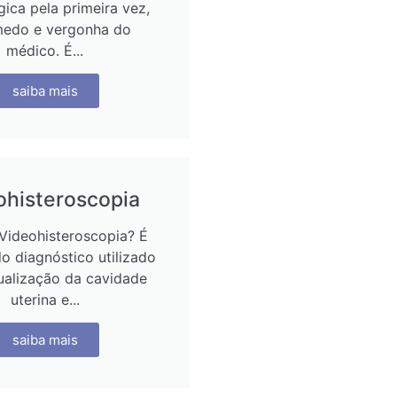
gica pela primeira vez,
edo e vergonha do
médico. É...
saiba mais
ohisteroscopia
Videohisteroscopia? É
 diagnóstico utilizado
ualização da cavidade
uterina e...
saiba mais