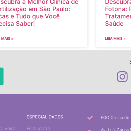
scubra a Melhor Clínica de
Descubra
rtilização em São Paulo:
Fotona: 
cas e Tudo que Você
Tratamen
ecisa Saber!
Saúde
A MAIS »
LEIA MAIS »
ESPECIALIDADES
FGO Clínica de 
Oliveira
Fertilidade
Av. Luís Carlos 