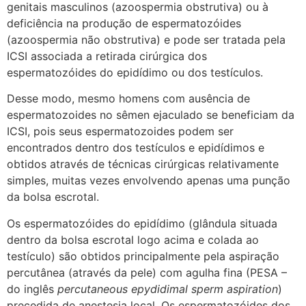
genitais masculinos (azoospermia obstrutiva) ou à
deficiência na produção de espermatozóides
(azoospermia não obstrutiva) e pode ser tratada pela
ICSI associada a retirada cirúrgica dos
espermatozóides do epidídimo ou dos testículos.
Desse modo, mesmo homens com ausência de
espermatozoides no sêmen ejaculado se beneficiam da
ICSI, pois seus espermatozoides podem ser
encontrados dentro dos testículos e epidídimos e
obtidos através de técnicas cirúrgicas relativamente
simples, muitas vezes envolvendo apenas uma punção
da bolsa escrotal.
Os espermatozóides do epidídimo (glândula situada
dentro da bolsa escrotal logo acima e colada ao
testículo) são obtidos principalmente pela aspiração
percutânea (através da pele) com agulha fina (PESA –
do inglês
percutaneous epydidimal sperm aspiration
)
precedida de anestesia local. Os espermatozóides dos