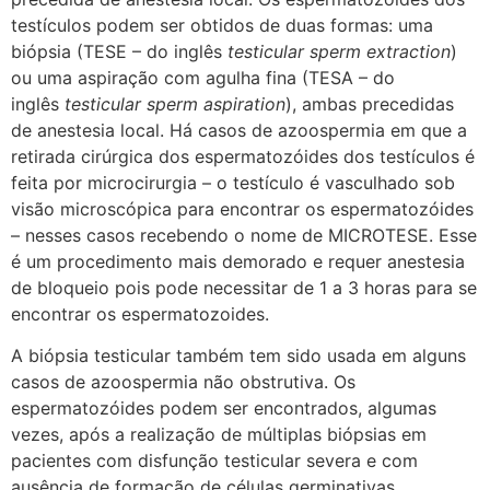
testículos podem ser obtidos de duas formas: uma
biópsia (TESE – do inglês
testicular sperm extraction
)
ou uma aspiração com agulha fina (TESA – do
inglês
testicular sperm aspiration
), ambas precedidas
de anestesia local. Há casos de azoospermia em que a
retirada cirúrgica dos espermatozóides dos testículos é
feita por microcirurgia – o testículo é vasculhado sob
visão microscópica para encontrar os espermatozóides
– nesses casos recebendo o nome de MICROTESE. Esse
é um procedimento mais demorado e requer anestesia
de bloqueio pois pode necessitar de 1 a 3 horas para se
encontrar os espermatozoides.
A biópsia testicular também tem sido usada em alguns
casos de azoospermia não obstrutiva. Os
espermatozóides podem ser encontrados, algumas
vezes, após a realização de múltiplas biópsias em
pacientes com disfunção testicular severa e com
ausência de formação de células germinativas