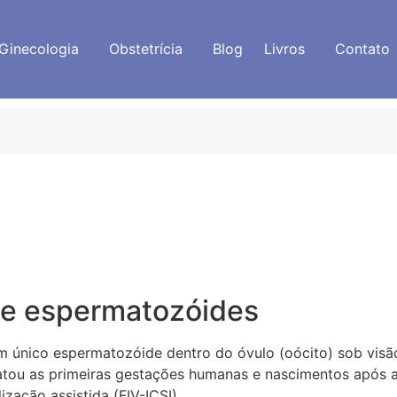
Ginecologia
Obstetrícia
Blog
Livros
Contato
 de espermatozóides
um único espermatozóide dentro do óvulo (oócito) sob visã
latou as primeiras gestações humanas e nascimentos após a
zação assistida (FIV-ICSI).