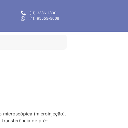
(11) 3386-1800
(11) 95555-5668
o microscópica (microinjeção).
 transferência de pré-