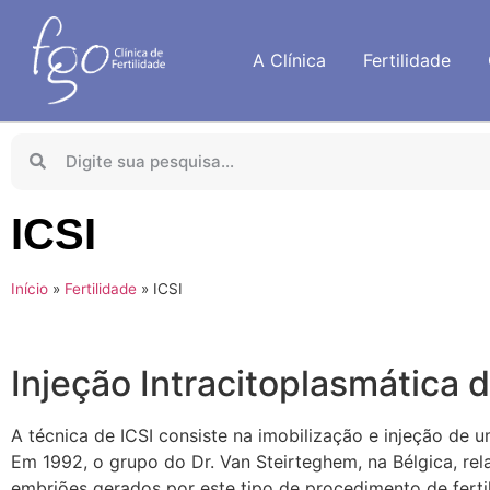
A Clínica
Fertilidade
ICSI
Início
»
Fertilidade
»
ICSI
Injeção Intracitoplasmática
A técnica de ICSI consiste na imobilização e injeção de 
Em 1992, o grupo do Dr. Van Steirteghem, na Bélgica, re
embriões gerados por este tipo de procedimento de fertili