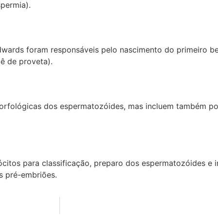
permia).
dwards foram responsáveis pelo nascimento do primeiro b
bê de proveta).
s morfológicas dos espermatozóides, mas incluem também p
oócitos para classificação, preparo dos espermatozóides e
os pré-embriões.