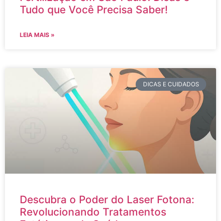
Tudo que Você Precisa Saber!
LEIA MAIS »
DICAS E CUIDADOS
Descubra o Poder do Laser Fotona:
Revolucionando Tratamentos