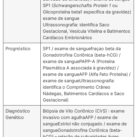
SP1 (
Schwangerschafts Protein 1
ou
Glicoproteína beta1 específica da gravidez)
exame de sangue
Ultrassonografia: identifica Saco
Gestacional, Vesícula Vitelina e Batimentos
Cardíacos Embrionários
Prognóstico
SP1 / exame de sanguefraçao beta da
Gonadotrofina Coriônica (beta-hCG) /
exame de sanguePAPP-A (Proteína
Plasmática A associada à gravidez) /
exame de sangueAFP (Alfa Feto Proteína) /
exame de sangueUltrassonograifa:
identifica o Comprimento Crâneo
Nádegas, Batimentos Cardíacos e Saco
Gestacional)
Diagnóstico
Biópsia de Vilo Coriônico (CVS) : exame
Genético
invasivo com agulhaAFP / exame de
sangueEstriol não conjugado / exame de
sangueGonadotrofina Coriônica (beta-
hCG) – relação de subunidades livres