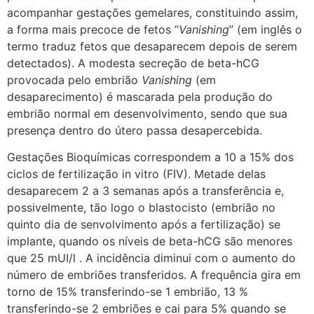
acompanhar gestações gemelares, constituindo assim,
a forma mais precoce de fetos “
Vanishing
” (em inglês o
termo traduz fetos que desaparecem depois de serem
detectados). A modesta secreção de beta-hCG
provocada pelo embrião
Vanishing
(em
desaparecimento) é mascarada pela produção do
embrião normal em desenvolvimento, sendo que sua
presença dentro do útero passa desapercebida.
Gestações Bioquímicas correspondem a 10 a 15% dos
ciclos de fertilização in vitro (FIV). Metade delas
desaparecem 2 a 3 semanas após a transferência e,
possivelmente, tão logo o blastocisto (embrião no
quinto dia de senvolvimento após a fertilização) se
implante, quando os níveis de beta-hCG são menores
que 25 mUI/l . A incidência diminui com o aumento do
número de embriões transferidos. A frequência gira em
torno de 15% transferindo-se 1 embrião, 13 %
transferindo-se 2 embriões e cai para 5% quando se