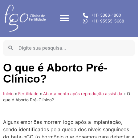
(11) 3386-1800
(11) 95555-5668
O que é Aborto Pré-
Clínico?
Início
»
Fertilidade
»
Abortamento após reprodução assistida
»
O
que é Aborto Pré-Clínico?
Alguns embriões morrem logo após a implantação,
sendo identificados pela queda dos níveis sanguíneos
do beta-hCG (o hormônio que dosamos para detectar a