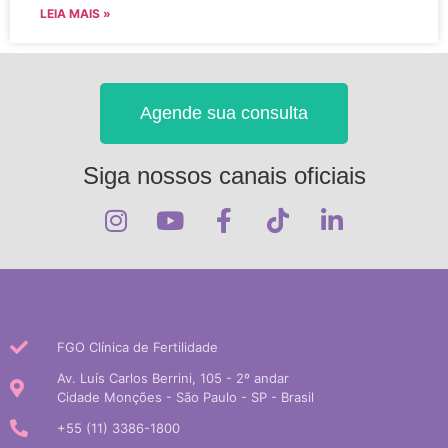
LEIA MAIS »
Agende sua consulta
Siga nossos canais oficiais
FGO Clínica de Fertilidade
Av. Luís Carlos Berrini, 105 - 2º andar
Cidade Monções - São Paulo - SP - Brasil
+55 (11) 3386-1800