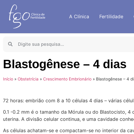
A Clínica
Fertilidade
Blastogênese – 4 dias
Início
»
Obstetrícia
»
Crescimento Embrionário
»
Blastogênese – 4 d
72 horas: embrião com 8 a 10 células 4 dias – várias célula
0.1 -0.2 mm é o tamanho da Mórula ou do Blastocisto, 4 d
uterina. A divisão celular continua, e uma cavidade conh
As células achatam-se e compactam-se no interior da 