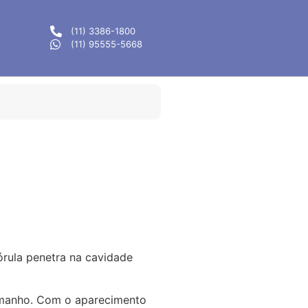
(11) 3386-1800
(11) 95555-5668
órula penetra na cavidade
amanho. Com o aparecimento