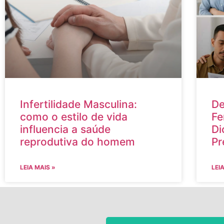
Infertilidade Masculina:
De
como o estilo de vida
Fe
influencia a saúde
Di
reprodutiva do homem
Pr
LEIA MAIS »
LEI