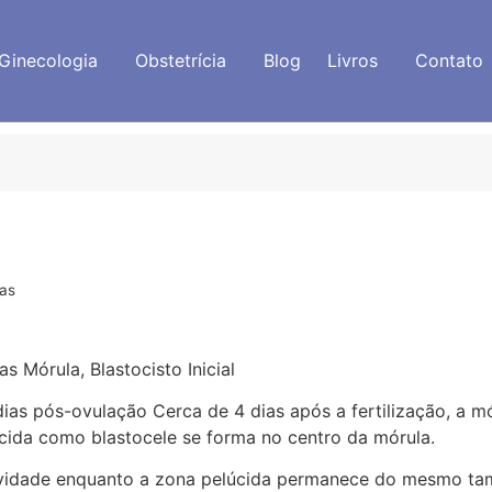
Ginecologia
Obstetrícia
Blog
Livros
Contato
ias
s Mórula, Blastocisto Inicial
ias pós-ovulação Cerca de 4 dias após a fertilização, a m
ecida como blastocele se forma no centro da mórula.
cavidade enquanto a zona pelúcida permanece do mesmo t