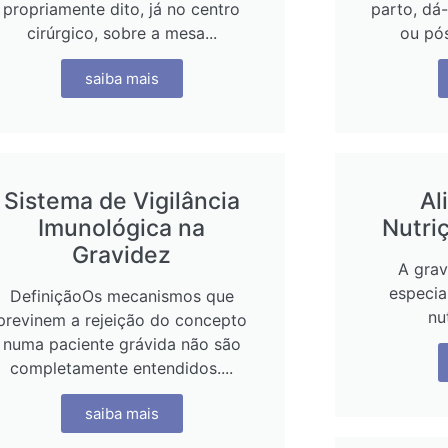
propriamente dito, já no centro
parto, dá-
cirúrgico, sobre a mesa...
ou pós
saiba mais
Sistema de Vigilância
Al
Imunológica na
Nutri
Gravidez
A gra
especia
DefiniçãoOs mecanismos que
nu
previnem a rejeição do concepto
numa paciente grávida não são
completamente entendidos....
saiba mais