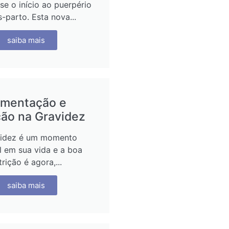
se o início ao puerpério
-parto. Esta nova...
saiba mais
imentação e
ção na Gravidez
videz é um momento
l em sua vida e a boa
trição é agora,...
saiba mais