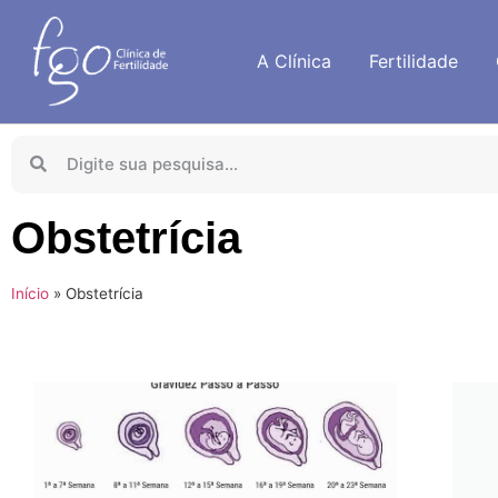
A Clínica
Fertilidade
Obstetrícia
Início
»
Obstetrícia