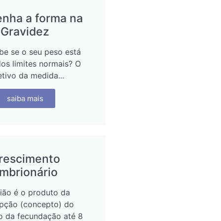
nha a forma na
Gravidez
be se o seu peso está
os limites normais? O
etivo da medida...
saiba mais
rescimento
mbrionário
ião é o produto da
pção (concepto) do
 da fecundação até 8