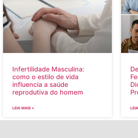
Infertilidade Masculina:
De
como o estilo de vida
Fe
influencia a saúde
Di
reprodutiva do homem
Pr
LEIA MAIS »
LEI