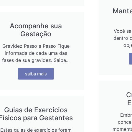
Mante
Acompanhe sua
Você sa
Gestação
dentro d
obj
Gravidez Passo a Passo Fique
informada de cada uma das
fases de sua gravidez. Saiba...
saiba mais
C
E
Guias de Exercícios
Embr
Físicos para Gestantes
conce
momento
Estes guias de exercícios foram