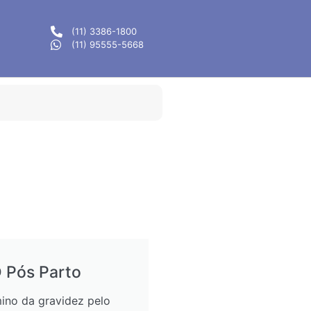
(11) 3386-1800
(11) 95555-5668
 Pós Parto
ino da gravidez pelo