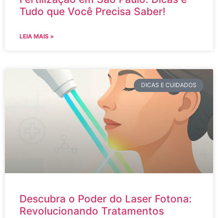
Tudo que Você Precisa Saber!
LEIA MAIS »
DICAS E CUIDADOS
Descubra o Poder do Laser Fotona:
Revolucionando Tratamentos