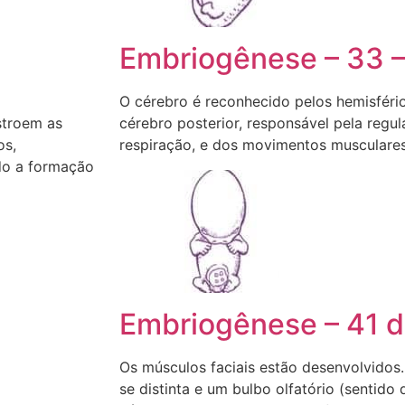
Embriogênese – 33 –
O cérebro é reconhecido pelos hemisférios
stroem as
cérebro posterior, responsável pela regu
os,
respiração, e dos movimentos musculares
ndo a formação
Embriogênese – 41 d
Os músculos faciais estão desenvolvidos.
se distinta e um bulbo olfatório (sentido