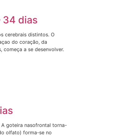
 34 dias
 cerebrais distintos. O
laçao do coração, da
, começa a se desenvolver.
ias
 A goteira nasofrontal torna-
 do olfato) forma-se no