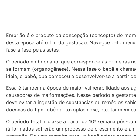
Embrião é o produto da concepção (concepto) do mome
desta época até o fim da gestação. Navegue pelo menu
fase a fase pelas setas.
O período embrionário, que corresponde às primeiras n
se formam (organogênese). Nessa fase o bebê é chamado
idéia, o bebê, que começou a desenvolver-se a partir d
Essa é também a época de maior vulnerabilidade aos age
causadores de malformações. Nesse período a gestante 
deve evitar a ingestão de substâncias ou remédios sa
doenças do tipo rubéola, toxoplasmose, etc. também c
O período fetal inicia-se a partir da 10ª semana pós-c
já formados sofrerão um processo de crescimento e am
gestação. De uma maneira geral, o bebê estará pronto 