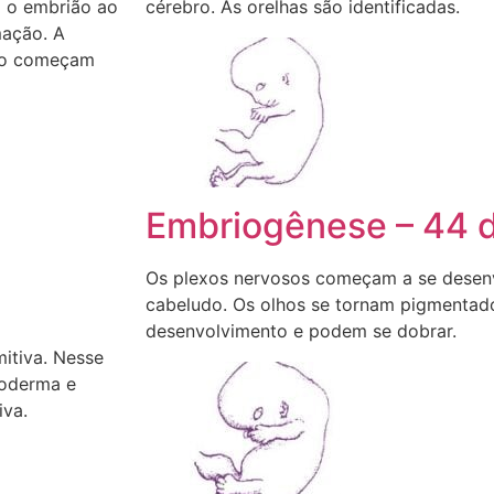
m o embrião ao
cérebro. As orelhas são identificadas.
mação. A
ião começam
Embriogênese – 44 d
Os plexos nervosos começam a se desenv
cabeludo. Os olhos se tornam pigmentado
desenvolvimento e podem se dobrar.
itiva. Nesse
doderma e
iva.