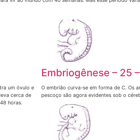
Embriogênese – 25 –
tra um óvulo e
O embrião curva-se em forma de C. Os a
leva cerca de
pescoço são agora evidentes sob o céreb
48 horas.