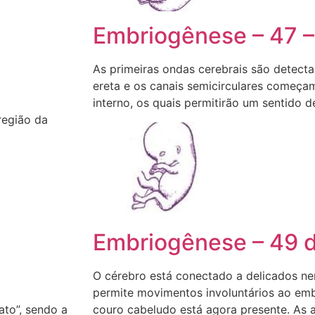
Embriogênese – 47 –
As primeiras ondas cerebrais são detect
ereta e os canais semicirculares começa
interno, os quais permitirão um sentido de
região da
Embriogênese – 49 d
O cérebro está conectado a delicados ne
permite movimentos involuntários ao em
ato”, sendo a
couro cabeludo está agora presente. As a