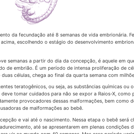
nto da fecundação até 8 semanas de vida embrionária. F
 acima, escolhendo o estágio do desenvolvimento embrio
ove semanas a partir do dia da concepção, é aquele em qu
 de embrião. É um período de intensa proliferação de cé
e duas células, chega ao final da quarta semana com milhõe
ntes teratogênicos, ou seja, as substâncias químicas ou os
deve tomar cuidados para não se expor a Raios-X, como p
bidamente provocadores dessas malformações, bem como d
ausadoras de malformações ao bebê.
oncepção e vai até o nascimento. Nessa etapa o bebê será 
adurecimento, até se apresentarem em plenas condições d
para vir ao mundo com 40 semanas. Mas esse período varia