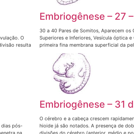
Embriogênese – 27 –
30 a 40 Pares de Somitos, Aparecem os
ovulação. O
Superiores e Inferiores, Vesícula óptica e
ivisão resulta
primeira fina membrana superficial da pe
Embriogênese – 31 d
O cérebro e a cabeça crescem rapidamen
 dias pós-
hioide já são notados. A presença de do
penetra na
divisões do cérebro (anterior, médio e pos