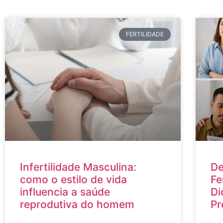
FERTILIDADE
Infertilidade Masculina:
De
como o estilo de vida
Fe
influencia a saúde
Di
reprodutiva do homem
Pr