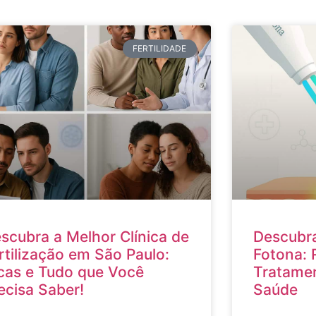
FERTILIDADE
scubra a Melhor Clínica de
Descubra
rtilização em São Paulo:
Fotona: 
cas e Tudo que Você
Tratamen
ecisa Saber!
Saúde